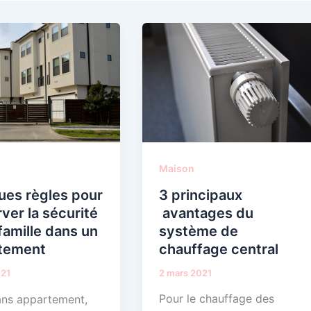
Maison
3 principaux
ues règles pour
avantages du
ver la sécurité
système de
famille dans un
chauffage central
tement
2 mars 2021
021
Pour le chauffage des
ans appartement,