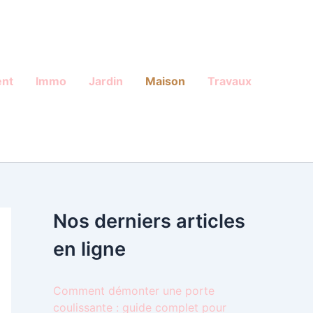
nt
Immo
Jardin
Maison
Travaux
Nos derniers articles
en ligne
Comment démonter une porte
coulissante : guide complet pour