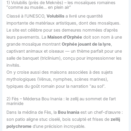
1) Volubilis (près de Meknès) – les mosaïques romaines
“comme au musée… en plein air”
Classé à l’UNESCO,
Volubilis
a livré une quantité
importante de matériaux artistiques, dont des mosaïques.
Le site est célèbre pour ses demeures nommées d’après
leurs pavements. La
Maison d’Orphée
doit son nom à une
grande mosaïque montrant
Orphée jouant de la lyre
,
captivant animaux et oiseaux — un thème parfait pour une
salle de banquet (triclinium), conçu pour impressionner les
invités.
On y croise aussi des maisons associées à des sujets
mythologiques (Vénus, nymphes, scènes marines),
typiques du goût romain pour la narration “au sol”.
2) Fès – Médersa Bou Inania : le zellij au sommet de l’art
marinide
Dans la médina de Fès, la
Bou Inania
est un chef-d’œuvre :
son patio aligne stuc ciselé, bois sculpté et frises de
zellij
polychrome
d’une précision incroyable.